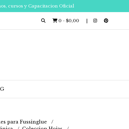
os, cursos y Capacitacion Oficial
0
-
$0,00
OG
es para Fussinglue
tánica
Coleccion Hojas