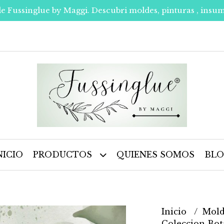
de Fussinglue by Maggi. Descubri moldes, pinturas , insum
NICIO
PRODUCTOS
QUIENES SOMOS
BL
Inicio
Mold
Coleccion Bo